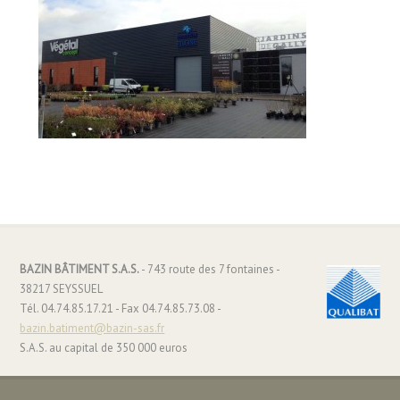
BAZIN BÂTIMENT S.A.S.
- 743 route des 7 fontaines -
38217 SEYSSUEL
Tél. 04.74.85.17.21 - Fax 04.74.85.73.08 -
bazin.batiment@bazin-sas.fr
S.A.S. au capital de 350 000 euros