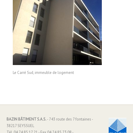
Le Carré Sud, immeuble de logement
BAZIN BÂTIMENT S.A.S.
- 743 route des 7 fontaines -
38217 SEYSSUEL
Tél. 04.74.85.17.21 - Fax 04.74.85.73.08 -