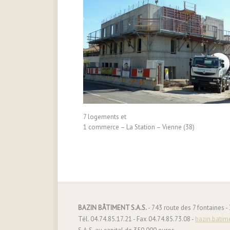
7 logements et
1 commerce – La Station – Vienne (38)
BAZIN BÂTIMENT S.A.S.
- 743 route des 7 fontaines 
Tél. 04.74.85.17.21 - Fax 04.74.85.73.08 -
bazin.batim