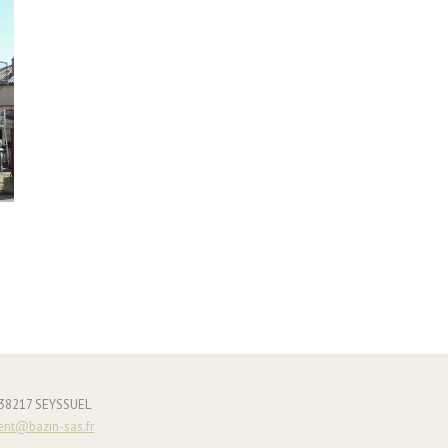
- 38217 SEYSSUEL
ent@bazin-sas.fr