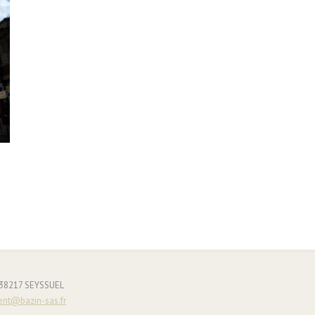
- 38217 SEYSSUEL
ent@bazin-sas.fr