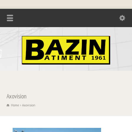
Tél. : 04.74.85.17.21 - Fax : 04.74.85.73.08
Axovision
Home
Axovision