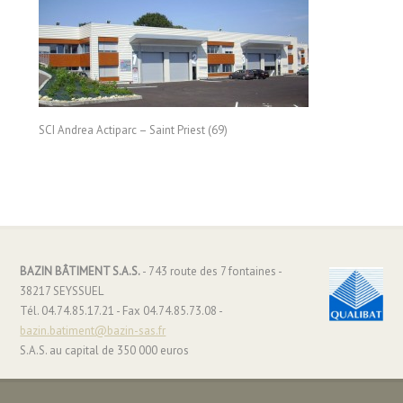
SCI Andrea Actiparc – Saint Priest (69)
BAZIN BÂTIMENT S.A.S.
- 743 route des 7 fontaines -
38217 SEYSSUEL
Tél. 04.74.85.17.21 - Fax 04.74.85.73.08 -
bazin.batiment@bazin-sas.fr
S.A.S. au capital de 350 000 euros