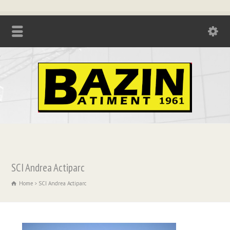
Tél. : 04.74.85.17.21 - Fax : 04.74.85.73.08
SCI Andrea Actiparc
Home
SCI Andrea Actiparc