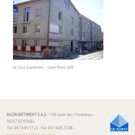
Le Clos Gambetta – Saint Priest (69)
BAZIN BÂTIMENT S.A.S.
- 743 route des 7 fontaines -
38217 SEYSSUEL
Tél. 04.74.85.17.21 - Fax 04.74.85.73.08 -
bazin.batiment@bazin-sas.fr