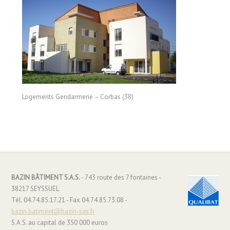
Logements Gendarmerie – Corbas (38)
BAZIN BÂTIMENT S.A.S.
- 743 route des 7 fontaines -
38217 SEYSSUEL
Tél. 04.74.85.17.21 - Fax 04.74.85.73.08 -
bazin.batiment@bazin-sas.fr
S.A.S. au capital de 350 000 euros