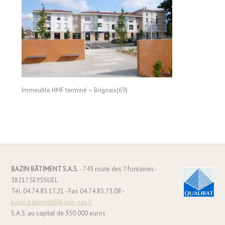
Immeuble HMF terminé – Brignais(69)
BAZIN BÂTIMENT S.A.S.
- 743 route des 7 fontaines -
38217 SEYSSUEL
Tél. 04.74.85.17.21 - Fax 04.74.85.73.08 -
bazin.batiment@bazin-sas.fr
S.A.S. au capital de 350 000 euros