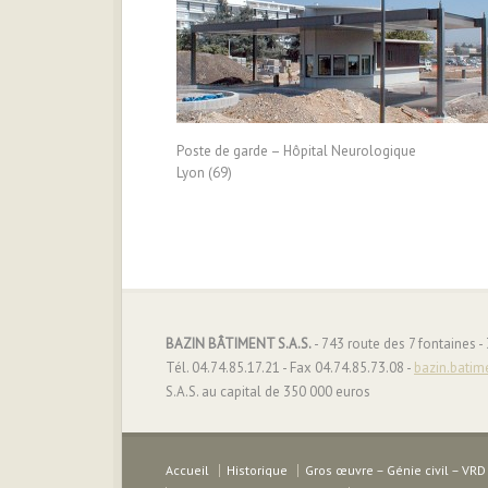
Poste de garde – Hôpital Neurologique
Lyon (69)
BAZIN BÂTIMENT S.A.S.
- 743 route des 7 fontaines 
Tél. 04.74.85.17.21 - Fax 04.74.85.73.08 -
bazin.batim
S.A.S. au capital de 350 000 euros
Accueil
Historique
Gros œuvre – Génie civil – VRD