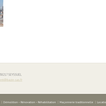
- 38217 SEYSSUEL
ent@bazin-sas.fr
Démolition – Rénovation – Réhabilitation
Maçonnerie traditionnelle
Locati