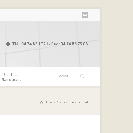
Tél. : 04.74.85.17.21 - Fax : 04.74.85.73.08
Contact
Plan d’accès
Home
Poste de garde hôpital