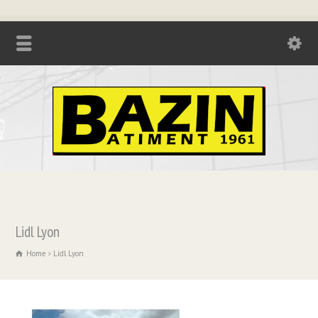
Tél. : 04.74.85.17.21 - Fax : 04.74.85.73.08
Lidl Lyon
Home
Lidl Lyon