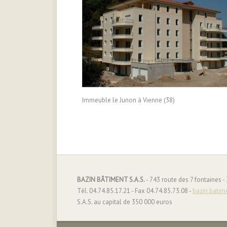
Immeuble le Junon à Vienne (38)
BAZIN BÂTIMENT S.A.S.
- 743 route des 7 fontaines 
Tél. 04.74.85.17.21 - Fax 04.74.85.73.08 -
bazin.batim
S.A.S. au capital de 350 000 euros