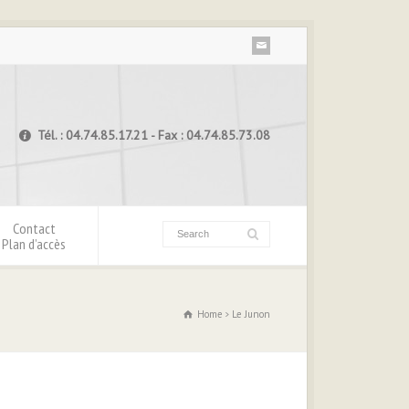
Tél. : 04.74.85.17.21 - Fax : 04.74.85.73.08
Contact
Plan d’accès
Home
Le Junon