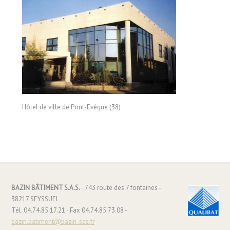
Hôtel de ville de Pont-Evêque (38)
BAZIN BÂTIMENT S.A.S.
- 743 route des 7 fontaines -
38217 SEYSSUEL
Tél. 04.74.85.17.21 - Fax 04.74.85.73.08 -
bazin.batiment@bazin-sas.fr